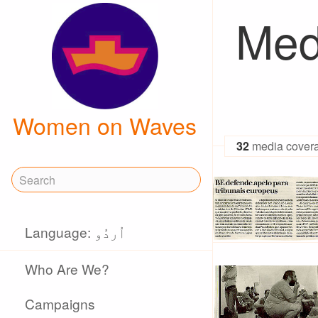
Med
Women on Waves
32
media cover
Language: اُردُو
Who Are We?
Campaigns