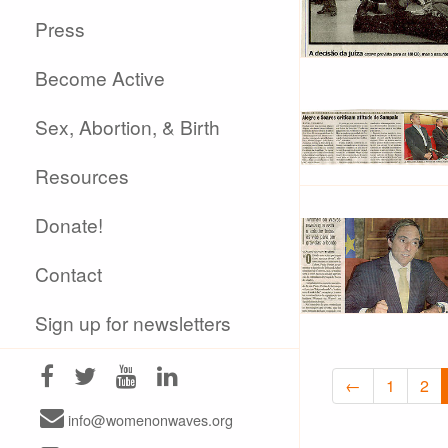
Press
Become Active
Sex, Abortion, & Birth
Resources
Donate!
Contact
Sign up for newsletters
←
1
2
info@womenonwaves.org