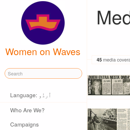
Med
Women on Waves
45
media cover
Language: اُردُو
Who Are We?
Campaigns