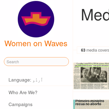
Med
Women on Waves
63
media cover
Language: اُردُو
Who Are We?
Campaigns