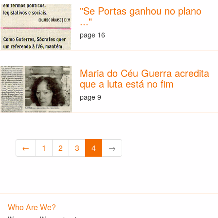
"Se Portas ganhou no plano
..."
page 16
Maria do Céu Guerra acredita
que a luta está no fim
page 9
←
1
2
3
4
→
Who Are We?