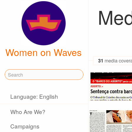
Med
Women on Waves
31
media cover
Language: English
Who Are We?
Campaigns