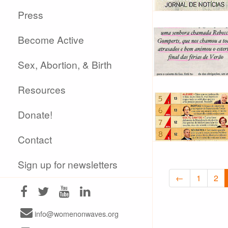
Press
Become Active
Sex, Abortion, & Birth
Resources
Donate!
Contact
Sign up for newsletters
←
1
2
info@womenonwaves.org