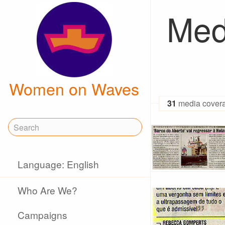
Med
Women on Waves
31
media cover
Language: English
Who Are We?
Campaigns