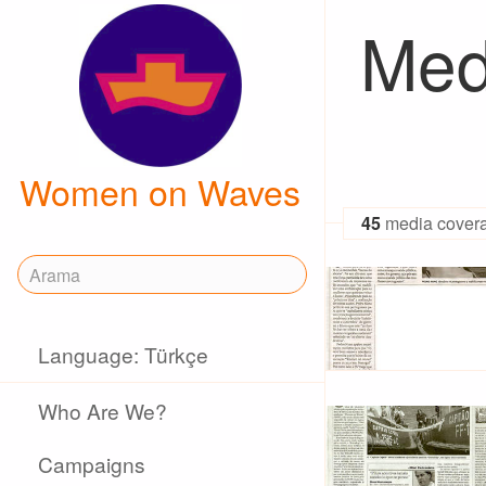
Med
Women on Waves
45
media cover
Language: Türkçe
Who Are We?
Campaigns