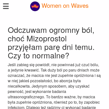
☰
Women on Waves
Odczuwam ogromny ból,
choć Mizoprostol
przyjęłam parę dni temu.
Czy to normalne?
Jeśli zabieg się powiódł, nie powinnaś już czuć bólu,
a jedynie krwawić. Tak duży ból po paru dniach może
oznaczać, że macica nie jest zupełnie opróżniona i są
w niej jakieś pozostałości, bo aborcja była
niecałkowita. Jedynym sposobem, aby uzyskać
pewność, jest wykonanie badania
ultrasonograficznego. To bardzo ważne, by macica
była zupełnie opróżniona, również po to, by zapobiec
infekcjom. Dlatego też radzimy ci wykonać badanie