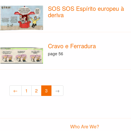
SOS SOS Espírito europeu à
deriva
Cravo e Ferradura
page 56
←
1
2
3
→
Who Are We?