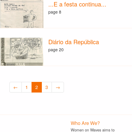
...E a festa continua...
page 8
Diário da República
page 20
←
1
2
3
→
Who Are We?
Women on Waves aims to