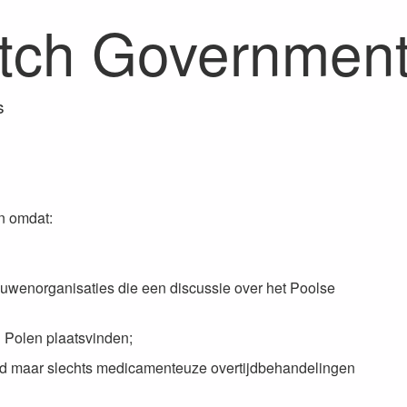
utch Governmen
s
n omdat:
uwenorganisaties die een discussie over het Poolse
n Polen plaatsvinden;
rd maar slechts medicamenteuze overtijdbehandelingen