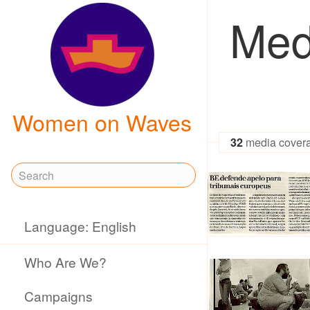
Med
Women on Waves
32
media cover
Language: English
Who Are We?
Campaigns