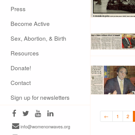
Press
Become Active
Sex, Abortion, & Birth
Resources
Donate!
Contact
Sign up for newsletters
←
1
2
info@womenonwaves.org