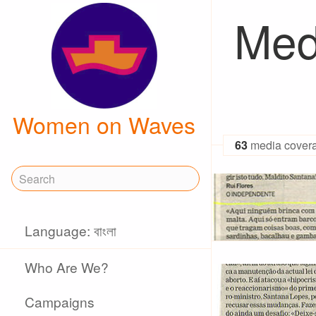
Med
Women on Waves
63
media cover
Language: বাংলা
Who Are We?
Campaigns