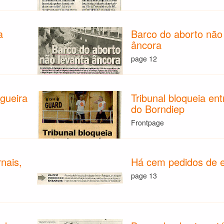
a
Barco do aborto não
âncora
page 12
igueira
Tribunal bloqueia en
do Borndiep
Frontpage
nais,
Há cem pedidos de 
page 13