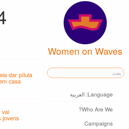
4
Women on Waves
eia dar pílula
 em casa
Language: العربية
Who Are We?
 vai
 jovens
Campaigns