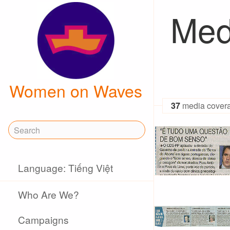
Med
Women on Waves
37
media cover
Language: Tiếng Việt
Who Are We?
Campaigns