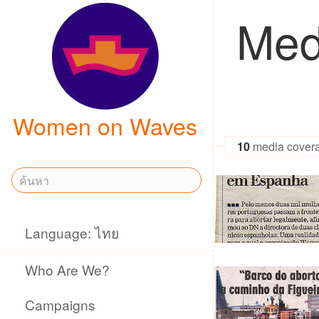
Med
Women on Waves
10
media cover
Language: ไทย
Who Are We?
Campaigns