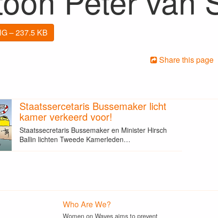
toon Peter van 
G – 237.5 KB
Share this page
Staatssercetaris Bussemaker licht
kamer verkeerd voor!
Staatssecretaris Bussemaker en Minister Hirsch
Ballin lichten Tweede Kamerleden…
Who Are We?
Women on Waves aims to prevent