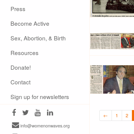
Press
Become Active
Sex, Abortion, & Birth
Resources
Donate!
Contact
Sign up for newsletters
←
1
2
info@womenonwaves.org