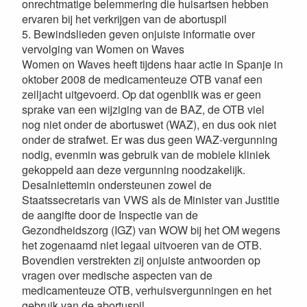
onrechtmatige belemmering die huisartsen hebben
ervaren bij het verkrijgen van de abortuspil
5. Bewindslieden geven onjuiste informatie over
vervolging van Women on Waves
Women on Waves heeft tijdens haar actie in Spanje in
oktober 2008 de medicamenteuze OTB vanaf een
zeiljacht uitgevoerd. Op dat ogenblik was er geen
sprake van een wijziging van de BAZ, de OTB viel
nog niet onder de abortuswet (WAZ), en dus ook niet
onder de strafwet. Er was dus geen WAZ-vergunning
nodig, evenmin was gebruik van de mobiele kliniek
gekoppeld aan deze vergunning noodzakelijk.
Desalniettemin ondersteunen zowel de
Staatssecretaris van VWS als de Minister van Justitie
de aangifte door de Inspectie van de
Gezondheidszorg (IGZ) van WOW bij het OM wegens
het zogenaamd niet legaal uitvoeren van de OTB.
Bovendien verstrekten zij onjuiste antwoorden op
vragen over medische aspecten van de
medicamenteuze OTB, verhuisvergunningen en het
gebruik van de abortuspil.