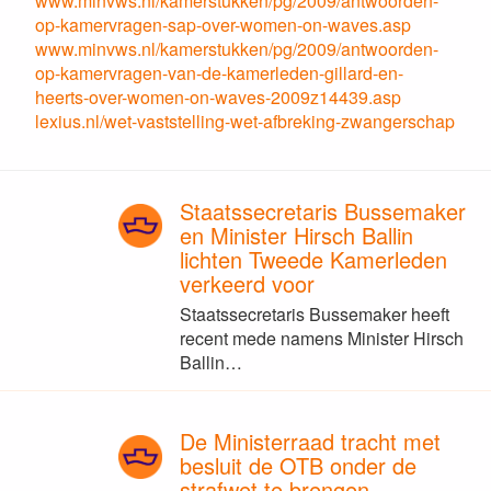
www.minvws.nl/kamerstukken/pg/2009/antwoorden-
op-kamervragen-sap-over-women-on-waves.asp
www.minvws.nl/kamerstukken/pg/2009/antwoorden-
op-kamervragen-van-de-kamerleden-gillard-en-
heerts-over-women-on-waves-2009z14439.asp
lexius.nl/wet-vaststelling-wet-afbreking-zwangerschap
Staatssecretaris Bussemaker
en Minister Hirsch Ballin
lichten Tweede Kamerleden
verkeerd voor
Staatssecretaris Bussemaker heeft
recent mede namens Minister Hirsch
Ballin…
De Ministerraad tracht met
besluit de OTB onder de
strafwet te brengen.