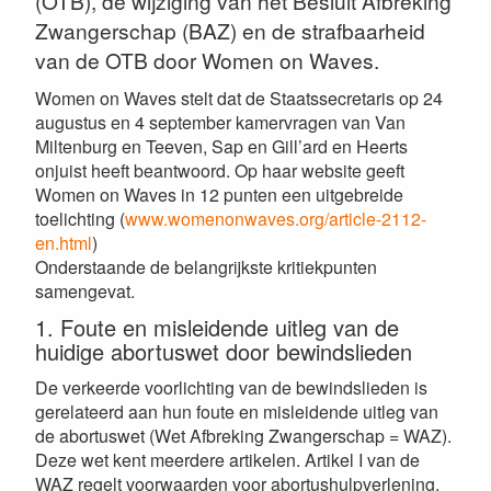
(OTB), de wijziging van het Besluit Afbreking
Zwangerschap (BAZ) en de strafbaarheid
van de OTB door Women on Waves.
Women on Waves stelt dat de Staatssecretaris op 24
augustus en 4 september kamervragen van Van
Miltenburg en Teeven, Sap en Gill’ard en Heerts
onjuist heeft beantwoord. Op haar website geeft
Women on Waves in 12 punten een uitgebreide
toelichting (
www.womenonwaves.org/article-2112-
en.html
)
Onderstaande de belangrijkste kritiekpunten
samengevat.
1. Foute en misleidende uitleg van de
huidige abortuswet door bewindslieden
De verkeerde voorlichting van de bewindslieden is
gerelateerd aan hun foute en misleidende uitleg van
de abortuswet (Wet Afbreking Zwangerschap = WAZ).
Deze wet kent meerdere artikelen. Artikel I van de
WAZ regelt voorwaarden voor abortushulpverlening,