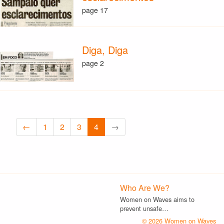
page 17
Diga, Diga
page 2
←
1
2
3
4
→
Who Are We?
Women on Waves aims to
prevent unsafe…
© 2026 Women on Waves