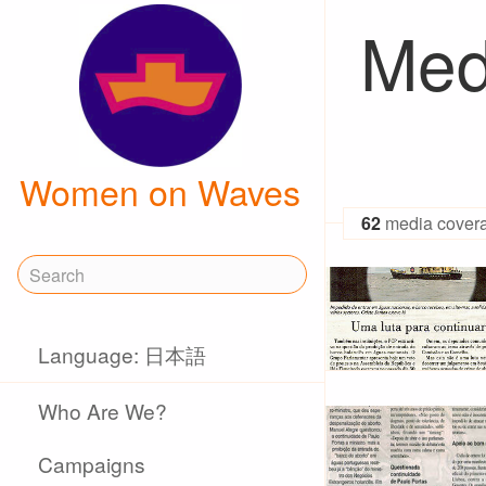
Med
Women on Waves
62
media cover
Language: 日本語
Who Are We?
Campaigns