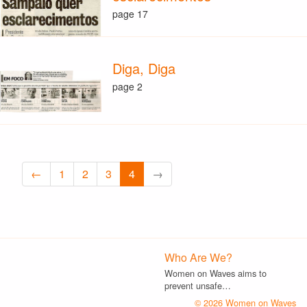
page 17
Diga, Diga
page 2
←
1
2
3
4
→
Who Are We?
Women on Waves aims to
prevent unsafe…
© 2026 Women on Waves