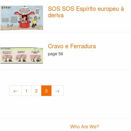
SOS SOS Espírito europeu à
deriva
Cravo e Ferradura
page 56
←
1
2
3
→
Who Are We?