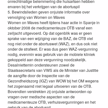
onrechtmatige belemmering die huisartsen hebben
ervaren bij het verkrijgen van de abortuspil
5. Bewindslieden geven onjuiste informatie over
vervolging van Women on Waves
Women on Waves heeft tijdens haar actie in Spanje in
oktober 2008 de medicamenteuze OTB vanaf een
zeiljacht uitgevoerd. Op dat ogenblik was er geen
sprake van een wijziging van de BAZ, de OTB viel
nog niet onder de abortuswet (WAZ), en dus ook niet
onder de strafwet. Er was dus geen WAZ-vergunning
nodig, evenmin was gebruik van de mobiele kliniek
gekoppeld aan deze vergunning noodzakelijk.
Desalniettemin ondersteunen zowel de
Staatssecretaris van VWS als de Minister van Justitie
de aangifte door de Inspectie van de
Gezondheidszorg (IGZ) van WOW bij het OM wegens
het zogenaamd niet legaal uitvoeren van de OTB.
Bovendien verstrekten zij onjuiste antwoorden op
vragen over medische aspecten van de
medicamenteuze OTB, verhuisvergunningen en het
gebruik van de abortuspil.