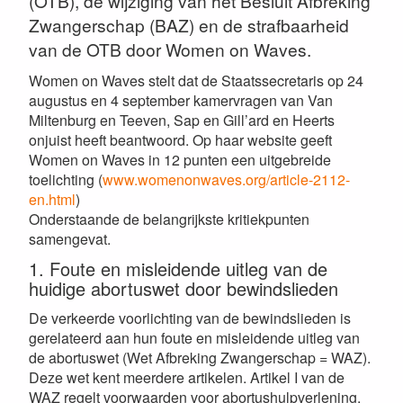
(OTB), de wijziging van het Besluit Afbreking
Zwangerschap (BAZ) en de strafbaarheid
van de OTB door Women on Waves.
Women on Waves stelt dat de Staatssecretaris op 24
augustus en 4 september kamervragen van Van
Miltenburg en Teeven, Sap en Gill’ard en Heerts
onjuist heeft beantwoord. Op haar website geeft
Women on Waves in 12 punten een uitgebreide
toelichting (
www.womenonwaves.org/article-2112-
en.html
)
Onderstaande de belangrijkste kritiekpunten
samengevat.
1. Foute en misleidende uitleg van de
huidige abortuswet door bewindslieden
De verkeerde voorlichting van de bewindslieden is
gerelateerd aan hun foute en misleidende uitleg van
de abortuswet (Wet Afbreking Zwangerschap = WAZ).
Deze wet kent meerdere artikelen. Artikel I van de
WAZ regelt voorwaarden voor abortushulpverlening,