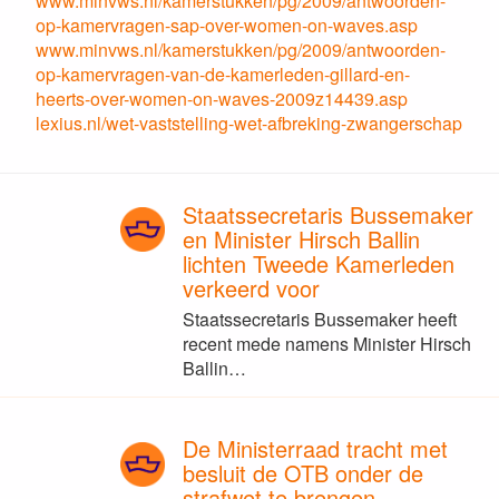
www.minvws.nl/kamerstukken/pg/2009/antwoorden-
op-kamervragen-sap-over-women-on-waves.asp
www.minvws.nl/kamerstukken/pg/2009/antwoorden-
op-kamervragen-van-de-kamerleden-gillard-en-
heerts-over-women-on-waves-2009z14439.asp
lexius.nl/wet-vaststelling-wet-afbreking-zwangerschap
Staatssecretaris Bussemaker
en Minister Hirsch Ballin
lichten Tweede Kamerleden
verkeerd voor
Staatssecretaris Bussemaker heeft
recent mede namens Minister Hirsch
Ballin…
De Ministerraad tracht met
besluit de OTB onder de
strafwet te brengen.