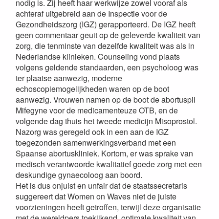
nodig is. Zij heeft haar werkwijze zowel vooraf als
achteraf uitgebreid aan de Inspectie voor de
Gezondheidszorg (IGZ) gerapporteerd. De IGZ heeft
geen commentaar geuit op de geleverde kwaliteit van
zorg, die tenminste van dezelfde kwaliteit was als in
Nederlandse klinieken. Counseling vond plaats
volgens geldende standaarden, een psycholoog was
ter plaatse aanwezig, moderne
echoscopiemogelijkheden waren op de boot
aanwezig. Vrouwen namen op de boot de abortuspil
Mifegyne voor de medicamenteuze OTB, en de
volgende dag thuis het tweede medicijn Misoprostol.
Nazorg was geregeld ook in een aan de IGZ
toegezonden samenwerkingsverband met een
Spaanse abortuskliniek. Kortom, er was sprake van
medisch verantwoorde kwalitatief goede zorg met een
deskundige gynaecoloog aan boord.
Het is dus onjuist en unfair dat de staatssecretaris
suggereert dat Women on Waves niet de juiste
voorzieningen heeft getroffen, terwijl deze organisatie
met de wereldpers toekijkend, optimale kwaliteit van