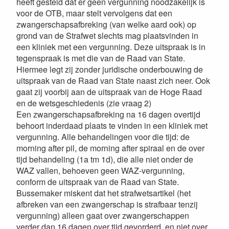
heeft gesteld dat er geen vergunning noodzakelijk is
voor de OTB, maar stelt vervolgens dat een
zwangerschapsafbreking (van welke aard ook) op
grond van de Strafwet slechts mag plaatsvinden in
een kliniek met een vergunning. Deze uitspraak is in
tegenspraak is met die van de Raad van State.
Hiermee legt zij zonder juridische onderbouwing de
uitspraak van de Raad van State naast zich neer. Ook
gaat zij voorbij aan de uitspraak van de Hoge Raad
en de wetsgeschiedenis (zie vraag 2)
Een zwangerschapsafbreking na 16 dagen overtijd
behoort inderdaad plaats te vinden in een kliniek met
vergunning. Alle behandelingen voor die tijd: de
morning after pil, de morning after spiraal en de over
tijd behandeling (1a tm 1d), die alle niet onder de
WAZ vallen, behoeven geen WAZ-vergunning,
conform de uitspraak van de Raad van State.
Bussemaker miskent dat het strafwetsartikel (het
afbreken van een zwangerschap is strafbaar tenzij
vergunning) alleen gaat over zwangerschappen
verder dan 16 dagen over tijd gevorderd, en niet over