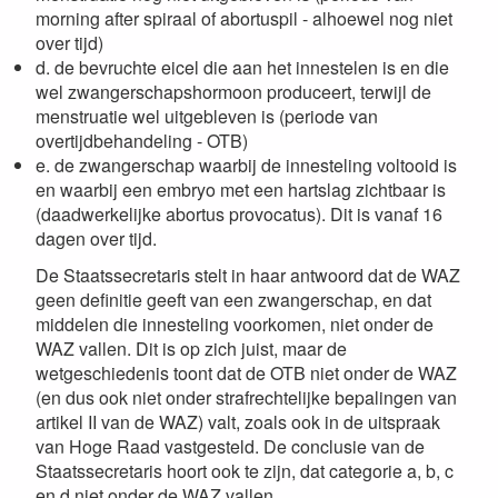
morning after spiraal of abortuspil - alhoewel nog niet
over tijd)
d. de bevruchte eicel die aan het innestelen is en die
wel zwangerschapshormoon produceert, terwijl de
menstruatie wel uitgebleven is (periode van
overtijdbehandeling - OTB)
e. de zwangerschap waarbij de innesteling voltooid is
en waarbij een embryo met een hartslag zichtbaar is
(daadwerkelijke abortus provocatus). Dit is vanaf 16
dagen over tijd.
De Staatssecretaris stelt in haar antwoord dat de WAZ
geen definitie geeft van een zwangerschap, en dat
middelen die innesteling voorkomen, niet onder de
WAZ vallen. Dit is op zich juist, maar de
wetgeschiedenis toont dat de OTB niet onder de WAZ
(en dus ook niet onder strafrechtelijke bepalingen van
artikel II van de WAZ) valt, zoals ook in de uitspraak
van Hoge Raad vastgesteld. De conclusie van de
Staatssecretaris hoort ook te zijn, dat categorie a, b, c
en d niet onder de WAZ vallen.