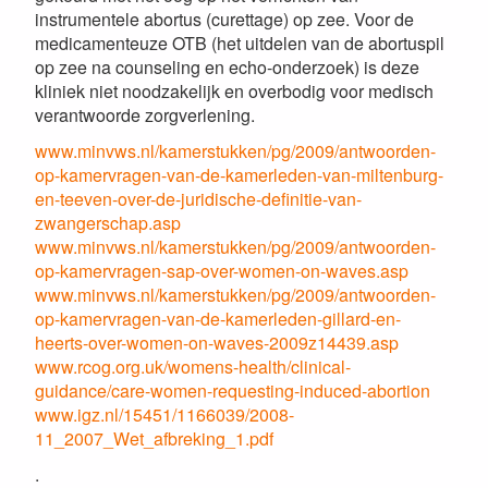
instrumentele abortus (curettage) op zee. Voor de
medicamenteuze OTB (het uitdelen van de abortuspil
op zee na counseling en echo-onderzoek) is deze
kliniek niet noodzakelijk en overbodig voor medisch
verantwoorde zorgverlening.
www.minvws.nl/kamerstukken/pg/2009/antwoorden-
op-kamervragen-van-de-kamerleden-van-miltenburg-
en-teeven-over-de-juridische-definitie-van-
zwangerschap.asp
www.minvws.nl/kamerstukken/pg/2009/antwoorden-
op-kamervragen-sap-over-women-on-waves.asp
www.minvws.nl/kamerstukken/pg/2009/antwoorden-
op-kamervragen-van-de-kamerleden-gillard-en-
heerts-over-women-on-waves-2009z14439.asp
www.rcog.org.uk/womens-health/clinical-
guidance/care-women-requesting-induced-abortion
www.igz.nl/15451/1166039/2008-
11_2007_Wet_afbreking_1.pdf
.