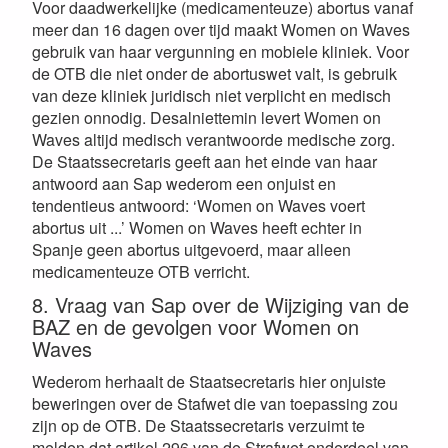
Voor daadwerkelijke (medicamenteuze) abortus vanaf
meer dan 16 dagen over tijd maakt Women on Waves
gebruik van haar vergunning en mobiele kliniek. Voor
de OTB die niet onder de abortuswet valt, is gebruik
van deze kliniek juridisch niet verplicht en medisch
gezien onnodig. Desalniettemin levert Women on
Waves altijd medisch verantwoorde medische zorg.
De Staatssecretaris geeft aan het einde van haar
antwoord aan Sap wederom een onjuist en
tendentieus antwoord: ‘Women on Waves voert
abortus uit ...’ Women on Waves heeft echter in
Spanje geen abortus uitgevoerd, maar alleen
medicamenteuze OTB verricht.
8. Vraag van Sap over de Wijziging van de
BAZ en de gevolgen voor Women on
Waves
Wederom herhaalt de Staatsecretaris hier onjuiste
beweringen over de Stafwet die van toepassing zou
zijn op de OTB. De Staatssecretaris verzuimt te
melden dat artikel 296 van de Strafwet onderdeel van