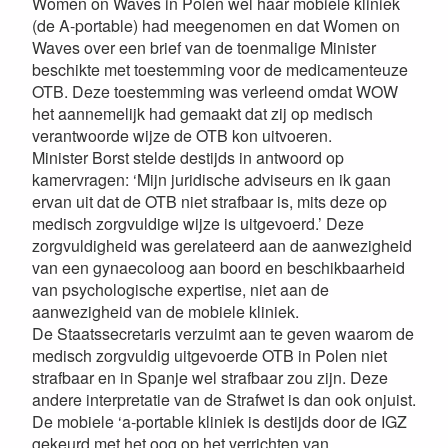
Women on Waves in Polen wel haar mobiele kliniek
(de A-portable) had meegenomen en dat Women on
Waves over een brief van de toenmalige Minister
beschikte met toestemming voor de medicamenteuze
OTB. Deze toestemming was verleend omdat WOW
het aannemelijk had gemaakt dat zij op medisch
verantwoorde wijze de OTB kon uitvoeren.
Minister Borst stelde destijds in antwoord op
kamervragen: ‘Mijn juridische adviseurs en ik gaan
ervan uit dat de OTB niet strafbaar is, mits deze op
medisch zorgvuldige wijze is uitgevoerd.’ Deze
zorgvuldigheid was gerelateerd aan de aanwezigheid
van een gynaecoloog aan boord en beschikbaarheid
van psychologische expertise, niet aan de
aanwezigheid van de mobiele kliniek.
De Staatssecretaris verzuimt aan te geven waarom de
medisch zorgvuldig uitgevoerde OTB in Polen niet
strafbaar en in Spanje wel strafbaar zou zijn. Deze
andere interpretatie van de Strafwet is dan ook onjuist.
De mobiele ‘a-portable kliniek is destijds door de IGZ
gekeurd met het oog op het verrichten van