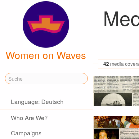
Med
Women on Waves
42
media cover
Language: Deutsch
Who Are We?
Campaigns