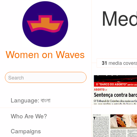
Med
Women on Waves
31
media cover
Language: বাংলা
Who Are We?
Campaigns