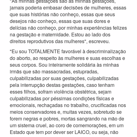
"As minhas gestações são as minhas gestações,
jamais poderia embasar decisões de mulheres, essas
que suas histórias não conheço, essas que seus
desejos não conheço, essas que suas dores e
delícias não conheço, por minhas experiências felizes
na gestação e maternidade. Estou ao lado dos
direitos reprodutivos das mulheres", escreveu.
"Eu sou TOTALMENTE favorável à descriminalização
do aborto, ao respeito às mulheres e suas escolhas e
seus corpos. Sou inteiramente solidária às minhas
irmãs que são massacradas, estupradas,
culpabilizadas por suas gestações, culpabilizadas
pela interrupção destas gestações, caso tenham
esses filhos, sofram violência obstétrica, sejam
culpabilizadas por péssimas condições físicas e
emocionais, rechaçadas no trabalho, crucificadas nos
meios conservadores e, muitas vezes, sobretudo se
forem negras e pobres, mortas sangrando na mão de
um sistema cruel, ao coro de comemorações, em um
Estado que tem por dever ser LAICO, ou seja, não