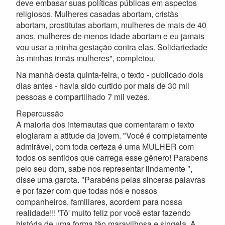
deve embasar suas políticas públicas em aspectos
religiosos. Mulheres casadas abortam, cristãs
abortam, prostitutas abortam, mulheres de mais de 40
anos, mulheres de menos idade abortam e eu jamais
vou usar a minha gestação contra elas. Solidariedade
às minhas irmãs mulheres", completou.
Na manhã desta quinta-feira, o texto - publicado dois
dias antes - havia sido curtido por mais de 30 mil
pessoas e compartilhado 7 mil vezes.
Repercussão
A maioria dos internautas que comentaram o texto
elogiaram a atitude da jovem. "Você é completamente
admirável, com toda certeza é uma MULHER com
todos os sentidos que carrega esse gênero! Parabens
pelo seu dom, sabe nos representar lindamente ",
disse uma garota. "Parabéns pelas sinceras palavras
e por fazer com que todas nós e nossos
companheiros, familiares, acordem para nossa
realidade!!! 'Tô' muito feliz por você estar fazendo
história de uma forma tão maravilhosa e singela. A