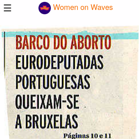
☰
Women on Waves